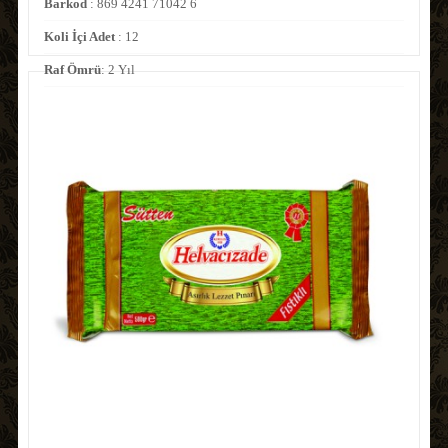
Barkod
: 869 4241 71042 6
Koli İçi Adet
: 12
Raf Ömrü
: 2 Yıl
Kod No
: 71042