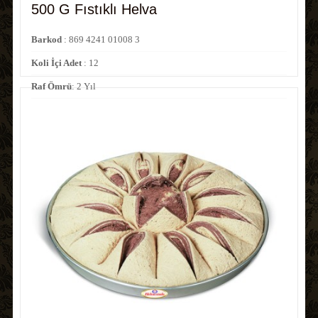
500 G Fıstıklı Helva
Barkod
: 869 4241 01008 3
Koli İçi Adet
: 12
Raf Ömrü
: 2 Yıl
Kod No
: 01008