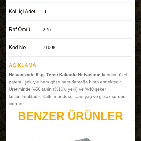
Koli İçi Adet
: 1
Raf Ömrü
: 2 Yıl
Kod No
: 71008
AÇIKLAMA
Helvacızade 9kg. Tepsi Kakaolu Helvasının
kendine özel
patentli şekliyle hem göze hem damağa hitap etmektedir.
Üretiminde %58 tahin (%10’u yerli) ve %40 şeker
kullanılmaktadır. Katkı maddesi, trans yağ ve glikoz şurubu
içermez.
BENZER ÜRÜNLER