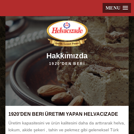
MENU
Hakkımızda
1920'DEN BERİ
1920’DEN BERI ÜRETIMI YAPAN HELVACIZADE
Üretim kapasitesini ve ürün kalitesini daha da arttırarak helva,
lokum, akide şekeri , tahin ve pekmez gibi geleneksel Türk