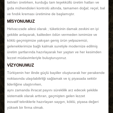
tatlıları üretirken, kurduğu tam teşekküllü üretim hatları ve
gıda mühendisleri kontrolü altında, tamamen doğal; reçel, bal
ve fındık kreması üretimine de başlamıştır.
MİSYONUMUZ
Helvacızade ailesi olarak ; tüketicinin damak zevkini en iyi
şekilde anlayarak, kaliteden ödün vermeden ismimize ve
köklü geçmişimize yakışan geniş ürün yelpazemizi,
geleneklerimize bağlı kalmak suretiyle modernize edilmiş
üretim şartlarında hazırlayarak her yaştan ve her kesimden
lezzet müdavimleriyle buluşturuyoruz.
VİZYONUMUZ
Türkiyenin her ilinde güçlü bayiiler oluşturarak her perakende
noktasında ulaşılabilirliği sağlamak ve iç piyasada sektör
liderliğine ulaştırırken,
aynı zamanda ihracat payını süreklilik arz edecek şekilde
sistematik olarak arttıran, geçmişten gelen lezzet
inovatif tekniklerle hazırlayan saygın, köklü, piyasa değeri
yüksek bir firma olmak.