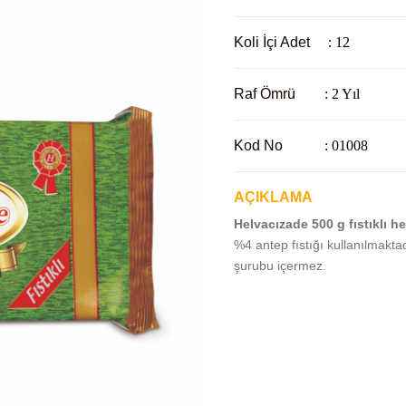
Koli İçi Adet
: 12
Raf Ömrü
: 2 Yıl
Kod No
: 01008
AÇIKLAMA
Helvacızade 500 g fıstıklı h
%4 antep fıstığı kullanılmaktad
şurubu içermez.