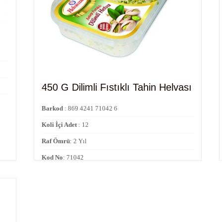
450 G Dilimli Fıstıklı Tahin Helvası
Barkod
: 869 4241 71042 6
Koli İçi Adet
: 12
Raf Ömrü
: 2 Yıl
Kod No
: 71042