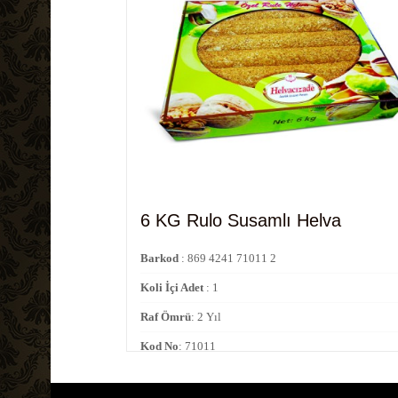
6 KG Rulo Susamlı Helva
Barkod
: 869 4241 71011 2
Koli İçi Adet
: 1
Raf Ömrü
: 2 Yıl
Kod No
: 71011