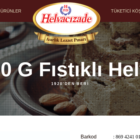
ÜRÜNLER
TÜKETİCİ KÖ
0 G Fıstıklı He
1920'DEN BERİ
Barkod
: 869 4241 0