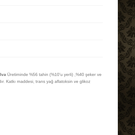
elva
Üretiminde %56 tahin (%10’u yerli) ,%40 şeker ve
ır. Katkı maddesi, trans yağ aflatoksin ve glikoz