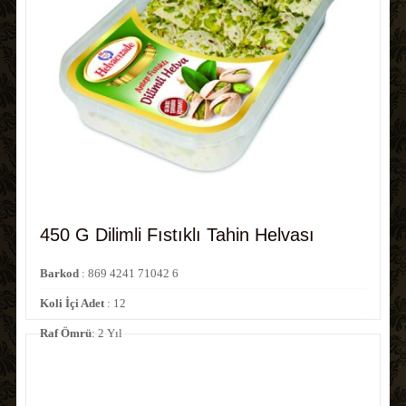
450 G Dilimli Fıstıklı Tahin Helvası
Barkod
: 869 4241 71042 6
Koli İçi Adet
: 12
Raf Ömrü
: 2 Yıl
Kod No
: 71042