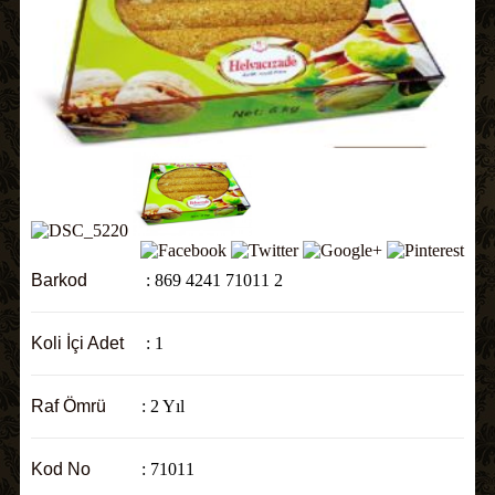
Barkod
: 869 4241 71011 2
Koli İçi Adet
: 1
Raf Ömrü
: 2 Yıl
Kod No
: 71011