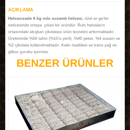
AÇIKLAMA
Helvacızade 6 kg rulo susamlı helvası
, özel ar-ge’ler
neticesinde ortaya çıkan bir üründür. Rulo helvaların
ortasındaki akışkan çikolatası ürün lezzetini arttırmaktadır.
Üretiminde %56 tahin (%10’u yerli) ,%40 şeker, %4 susam ve
%2 çikolata kullanılmaktadır. Katkı maddesi ve trans yağ ve
glikoz şurubu içermez.
BENZER ÜRÜNLER