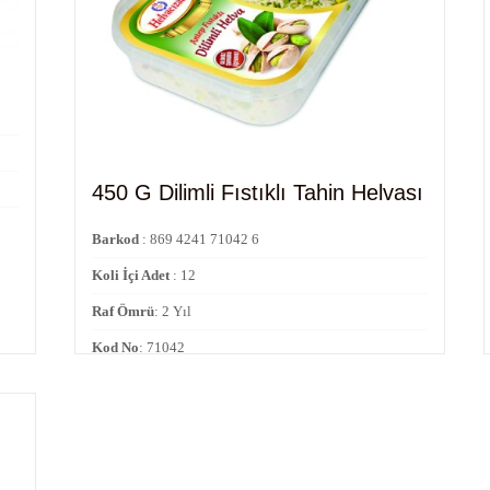
450 G Dilimli Fıstıklı Tahin Helvası
Barkod
: 869 4241 71042 6
Koli İçi Adet
: 12
Raf Ömrü
: 2 Yıl
Kod No
: 71042