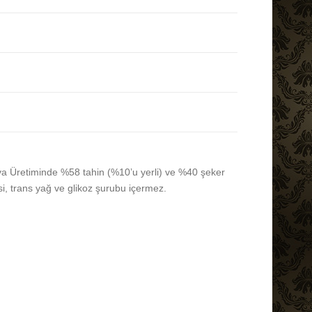
va Üretiminde %58 tahin (%10’u yerli) ve %40 şeker
i, trans yağ ve glikoz şurubu içermez.