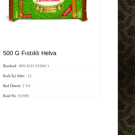
500 G Fıstıklı Helva
Barkod
: 869 4241 01008 3
Koli İçi Adet
: 12
Raf Ömrü
: 2 Yıl
Kod No
: 01008