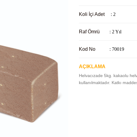
Koli İçi Adet
: 2
Raf Ömrü
: 2 Yıl
Kod No
: 70019
AÇIKLAMA
Helvacızade 5kg. kakaolu hel
kullanılmaktadır. Katkı maddes