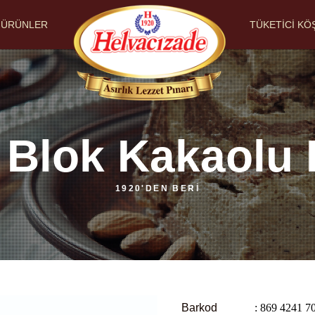
ÜRÜNLER
TÜKETİCİ KÖ
 Blok Kakaolu 
1920'DEN BERİ
Barkod
: 869 4241 7