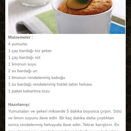
Malzemeler :
4 yumurta
1 çay bardağı toz şeker
1 çay bardağı süt
1 limonun suyu
2 su bardağı un
1 limonun rendelenmiş kabuğu
1 su bardağı rendelenmiş fıstıklı tahin helvası
1 paket kabartma tozu
Hazırlanışı:
Yumurtaları ve şekeri mikserde 5 dakika boyunca çırpın. Sütü
ve limon suyunu ilave edin. Bir kaç dakika daha çırptıktan
sonra rendelenmiş helvayıda ilave edin. Tekrar karıştırın. En